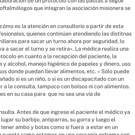
laboración de un protocolo con las pautas a seguir
 oftalmólogos que integran la asociación misionera se
cómo es la atención en consultorio a partir de esta
esionales, quienes continúan atendiendo las distitnas
amiliares para sacar un turno ahora por seguridad, lo
a a sacar el turno y se retira». La médica realiza una
tocolo en cuanto a la recepción del paciente, la
a y alcohol, manejo higiénico de papeles y dinero, uso
lsos donde puedan llevar alimentos, etc. » Sólo puede
añado si es un niño, o si es un discapacitado con un
ar a la consulta, tampoco con bolsos ni con alimentos.
tes en su casa para que no sea una vía de
sulta. Antes de que ingrese el paciente el médico ya
lugar su barbijo, antiparras, su gorra y luego el
tener ambo y botas como si fuera a estar en un
 en cuenta como estamos en una cercanía extrema con