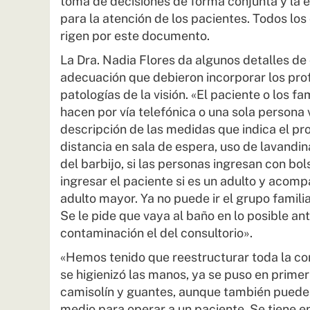
toma de decisiones de forma conjunta y la e
para la atención de los pacientes. Todos los
rigen por este documento.
La Dra. Nadia Flores da algunos detalles de 
adecuación que debieron incorporar los prof
patologías de la visión. «El paciente o los f
hacen por vía telefónica o una sola persona v
descripción de las medidas que indica el pro
distancia en sala de espera, uso de lavandin
del barbijo, si las personas ingresan con bo
ingresar el paciente si es un adulto y acomp
adulto mayor. Ya no puede ir el grupo famili
Se le pide que vaya al baño en lo posible an
contaminación el del consultorio».
«Hemos tenido que reestructurar toda la con
se higienizó las manos, ya se puso en primer 
camisolín y guantes, aunque también puede 
medio para operar a un paciente. Se tiene