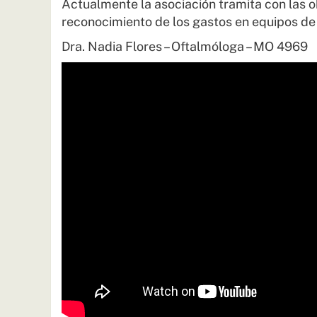
Actualmente la asociación tramita con las 
reconocimiento de los gastos en equipos de 
Dra. Nadia Flores – Oftalmóloga – MO 4969