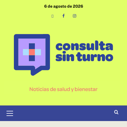
Saltar
6 de agosto de 2026
al
contenido
Email
Facebook
Instagram
Menú
primario