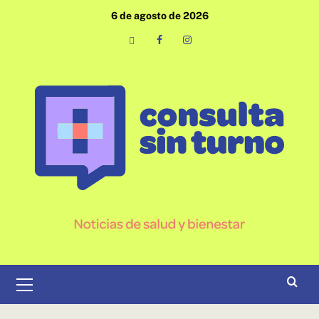
Saltar
6 de agosto de 2026
al
contenido
Email
Facebook
Instagram
Menú
primario