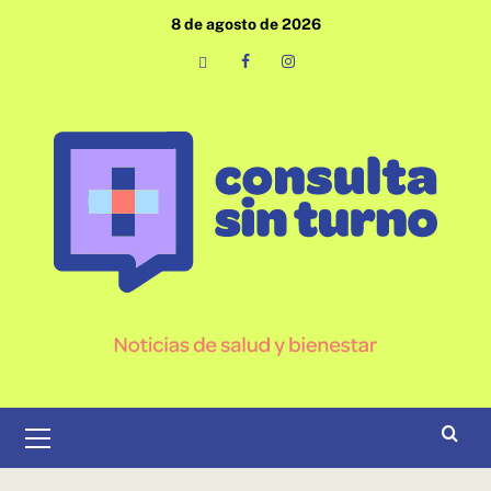
Saltar
8 de agosto de 2026
al
contenido
Email
Facebook
Instagram
Menú
primario