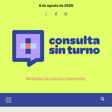
Saltar
6 de agosto de 2026
al
contenido
Email
Facebook
Instagram
Menú
primario