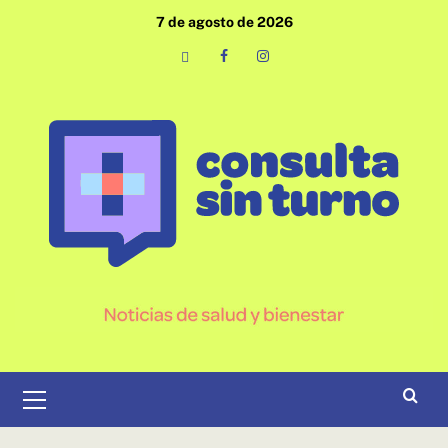
Saltar
7 de agosto de 2026
al
contenido
Email
Facebook
Instagram
Menú
primario