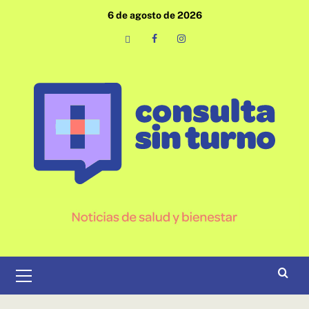
Saltar
6 de agosto de 2026
al
contenido
Email
Facebook
Instagram
Menú
primario