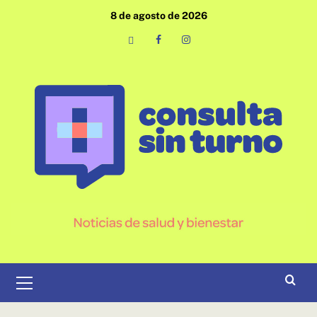
Saltar
8 de agosto de 2026
al
contenido
Email
Facebook
Instagram
Menú
primario