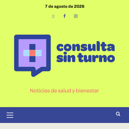
Saltar
7 de agosto de 2026
al
contenido
Email
Facebook
Instagram
Menú
primario