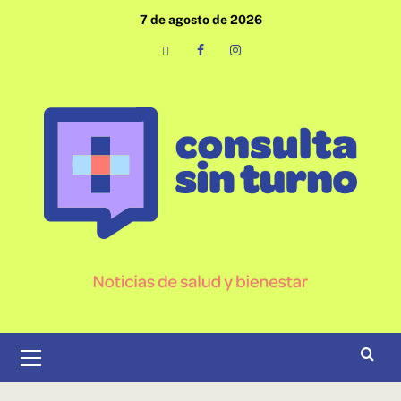
Saltar
7 de agosto de 2026
al
contenido
Email
Facebook
Instagram
Menú
primario