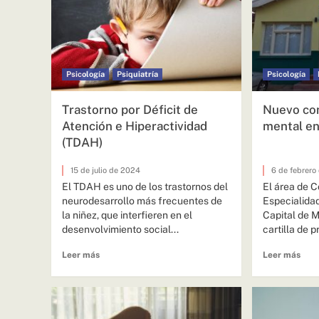
Psicología
Psiquiatría
Psicología
Trastorno por Déficit de
Nuevo con
Atención e Hiperactividad
mental e
(TDAH)
15 de julio de 2024
6 de febrero
El TDAH es uno de los trastornos del
El área de C
neurodesarrollo más frecuentes de
Especialida
la niñez, que interfieren en el
Capital de 
desenvolvimiento social...
cartilla de p
Leer más
Leer más