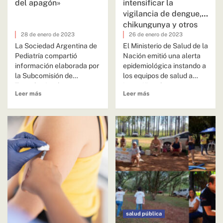
del apagón»
intensificar la
vigilancia de dengue,
chikungunya y otros
arbovirus
28 de enero de 2023
26 de enero de 2023
La Sociedad Argentina de
El Ministerio de Salud de la
Pediatría compartió
Nación emitió una alerta
información elaborada por
epidemiológica instando a
la Subcomisión de
los equipos de salud a
Tecnologías de
intensificar la...
Leer más
Leer más
Información y
Comunicación con
recomendaciones sobre...
salud pública