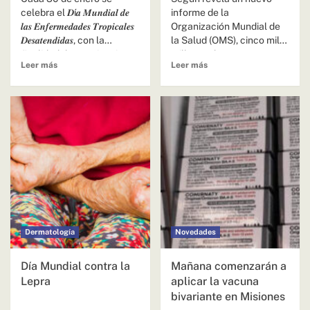
celebra el 𝑫í𝒂 𝑴𝒖𝒏𝒅𝒊𝒂𝒍 𝒅𝒆
informe de la
𝒍𝒂𝒔 𝑬𝒏𝒇𝒆𝒓𝒎𝒆𝒅𝒂𝒅𝒆𝒔 𝑻𝒓𝒐𝒑𝒊𝒄𝒂𝒍𝒆𝒔
Organización Mundial de
𝑫𝒆𝒔𝒂𝒕𝒆𝒏𝒅𝒊𝒅𝒂𝒔, con la
la Salud (OMS), cinco mil
finalidad de concienciar
millones de personas en
Leer más
Leer más
a...
todo...
Dermatología
Novedades
Día Mundial contra la
Mañana comenzarán a
Lepra
aplicar la vacuna
bivariante en Misiones