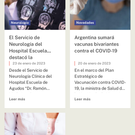
Neurología
Novedades
El Servicio de
Argentina sumará
Neurología del
vacunas bivariantes
Hospital Escuela
contra el COVID-19
destacó la
consolidación de las
23 de enero de 2023
20 de enero de 2023
cirugías de ACV y
Desde el Servicio de
En el marco del Plan
Neurología Clínica del
Estratégico de
epilepsia realizadas en
Hospital Escuela de
Vacunación contra COVID-
2022
Agudos “Dr. Ramón
19, la ministra de Salud de
Madariaga” presentaron
la Nación, Carla Vizzotti,
Leer más
Leer más
un balance de año,
anunció...
destacando...