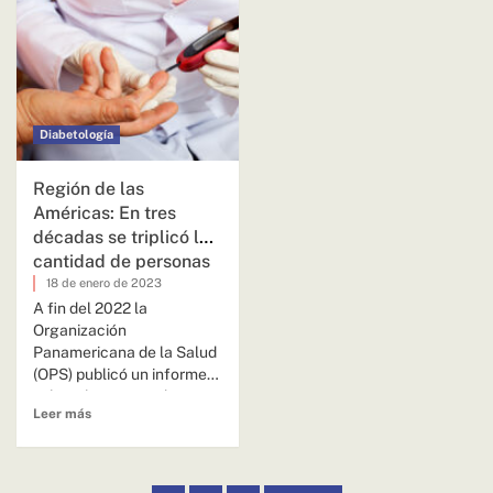
Diabetología
Región de las
Américas: En tres
décadas se triplicó la
cantidad de personas
con diabetes
18 de enero de 2023
A fin del 2022 la
Organización
Panamericana de la Salud
(OPS) publicó un informe
sobre el aumento de
Leer más
personas con...