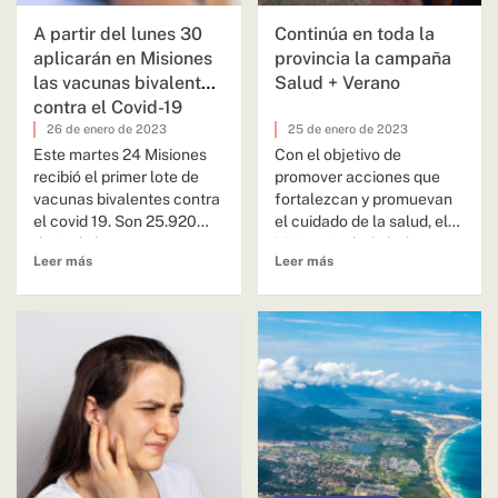
A partir del lunes 30
Continúa en toda la
aplicarán en Misiones
provincia la campaña
las vacunas bivalentes
Salud + Verano
contra el Covid-19
26 de enero de 2023
25 de enero de 2023
Este martes 24 Misiones
Con el objetivo de
recibió el primer lote de
promover acciones que
vacunas bivalentes contra
fortalezcan y promuevan
el covid 19. Son 25.920
el cuidado de la salud, el
dosis de la...
Ministerio de Salud
Leer más
Leer más
Pública...