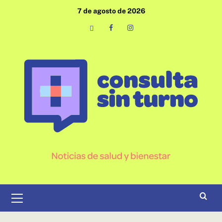
Saltar
7 de agosto de 2026
al
contenido
Email
Facebook
Instagram
Menú
primario