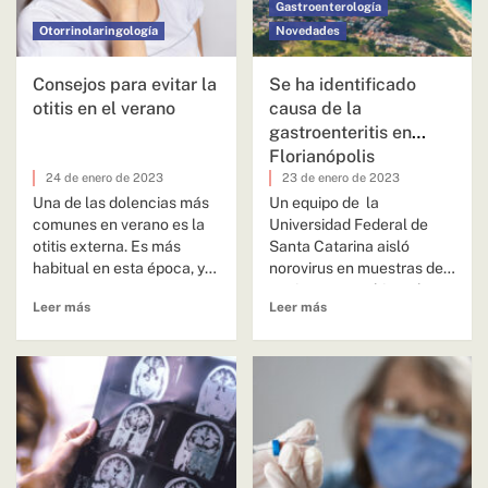
Gastroenterología
Otorrinolaringología
Novedades
Consejos para evitar la
Se ha identificado
otitis en el verano
causa de la
gastroenteritis en
Florianópolis
24 de enero de 2023
23 de enero de 2023
Una de las dolencias más
Un equipo de la
comunes en verano es la
Universidad Federal de
otitis externa. Es más
Santa Catarina aisló
habitual en esta época, ya
norovirus en muestras de
que...
pacientes y ambientales;
Leer más
Leer más
son 3241 las personas...