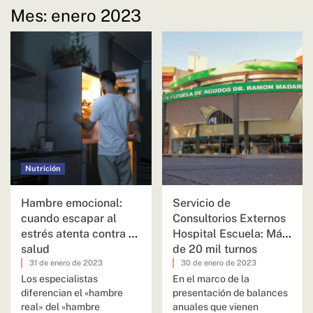
Mes:
enero 2023
Nutrición
Hambre emocional:
Servicio de
cuando escapar al
Consultorios Externos
estrés atenta contra la
Hospital Escuela: Más
salud
de 20 mil turnos
semanales en 2022
31 de enero de 2023
30 de enero de 2023
Los especialistas
En el marco de la
diferencian el «hambre
presentación de balances
real» del «hambre
anuales que vienen