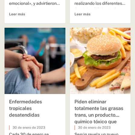
emocional», y advirtieron
realizando los diferentes
que los «atracones»
Servicios del Hospital
Leer más
Leer más
pueden derivar por una
Escuela de Agudos...
«alteración del...
Enfermedades
Piden eliminar
tropicales
totalmente las grasas
desatendidas
trans, un producto
químico tóxico que
mata
30 de enero de 2023
30 de enero de 2023
Cada 30 de enero se
Según revela un nuevo