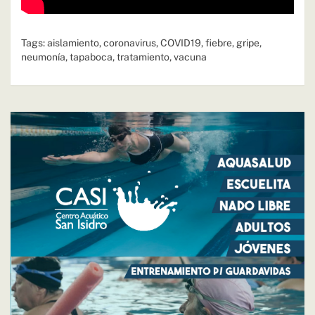
Tags:
aislamiento
,
coronavirus
,
COVID19
,
fiebre
,
gripe
,
neumonía
,
tapaboca
,
tratamiento
,
vacuna