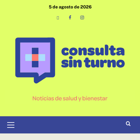
Saltar
5 de agosto de 2026
al
contenido
Email
Facebook
Instagram
Menú
primario