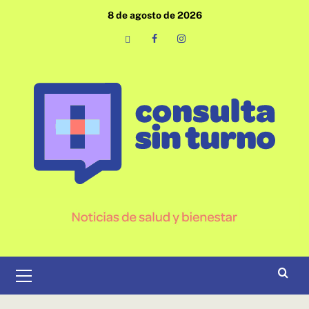
Saltar
8 de agosto de 2026
al
contenido
Email
Facebook
Instagram
Menú
primario