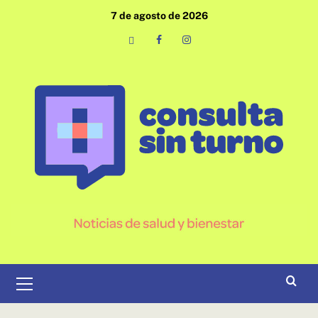
Saltar
7 de agosto de 2026
al
contenido
Email
Facebook
Instagram
Menú
primario