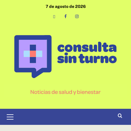
Saltar
7 de agosto de 2026
al
contenido
Email
Facebook
Instagram
Menú
primario