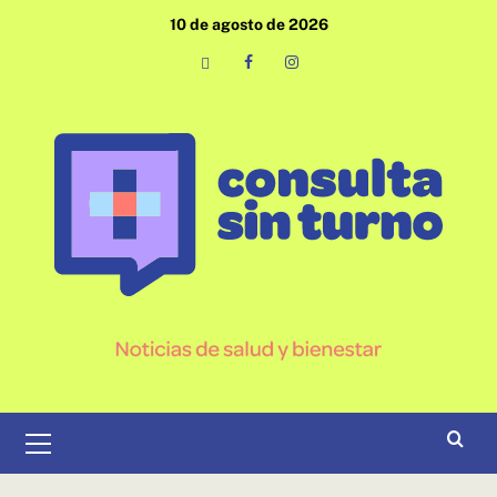
Saltar
10 de agosto de 2026
al
contenido
Email
Facebook
Instagram
Menú
primario