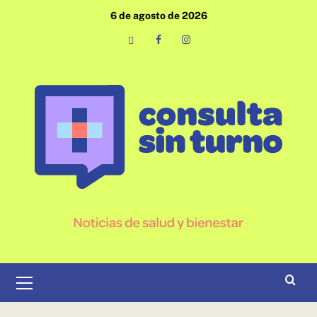
Saltar
6 de agosto de 2026
al
contenido
Email
Facebook
Instagram
Menú
primario