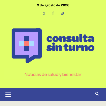
Saltar
9 de agosto de 2026
al
contenido
Email
Facebook
Instagram
Menú
primario