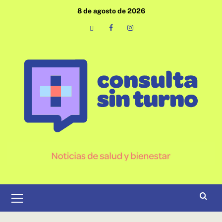
Saltar
8 de agosto de 2026
al
contenido
Email
Facebook
Instagram
Menú
primario