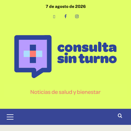
Saltar
7 de agosto de 2026
al
contenido
Email
Facebook
Instagram
Menú
primario