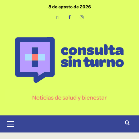
Saltar
8 de agosto de 2026
al
contenido
Email
Facebook
Instagram
Menú
primario