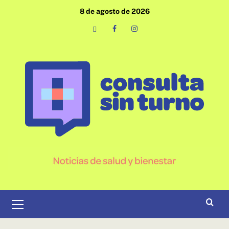
Saltar
8 de agosto de 2026
al
contenido
Email
Facebook
Instagram
Menú
primario