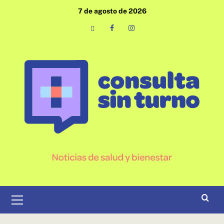
Saltar
7 de agosto de 2026
al
contenido
Email
Facebook
Instagram
Menú
primario