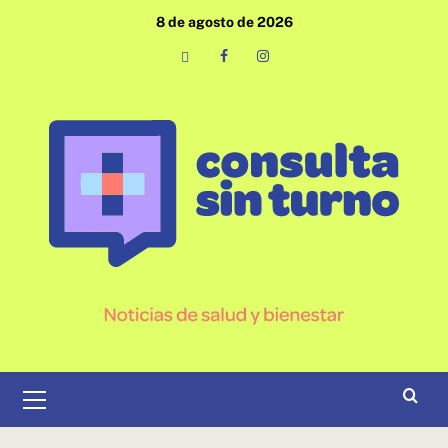
Saltar
8 de agosto de 2026
al
contenido
Email
Facebook
Instagram
Menú
primario