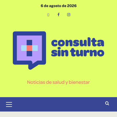
Saltar
6 de agosto de 2026
al
contenido
Email
Facebook
Instagram
Menú
primario