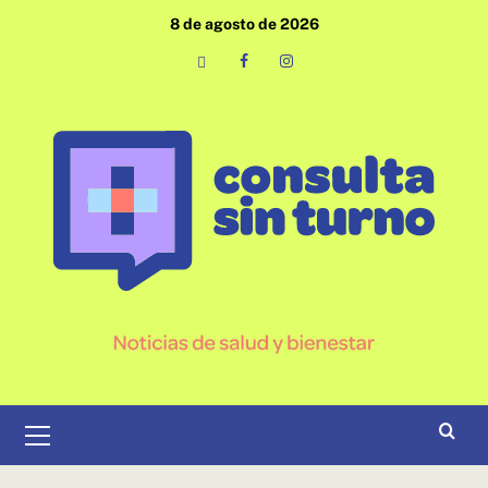
Saltar
8 de agosto de 2026
al
contenido
Email
Facebook
Instagram
Menú
primario