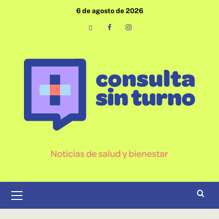
Saltar
6 de agosto de 2026
al
contenido
Email
Facebook
Instagram
Menú
primario