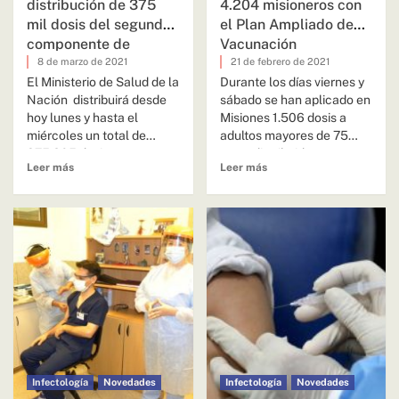
distribución de 375
4.204 misioneros con
mil dosis del segundo
el Plan Ampliado de
componente de
Vacunación
Sputnik V
8 de marzo de 2021
21 de febrero de 2021
El Ministerio de Salud de la
Durante los días viernes y
Nación distribuirá desde
sábado se han aplicado en
hoy lunes y hasta el
Misiones 1.506 dosis a
miércoles un total de
adultos mayores de 75
375.805 dosis...
años, distribuidos...
Leer más
Leer más
Infectología
Novedades
Infectología
Novedades