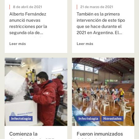
8 de abril de 2021
21 de marzo de 2021
Alberto Fernández
También es la primera
anunció nuevas
intervención de este tipo
restricciones por la
que se hace durante el
segunda ola de
2021 en Argentina. El
coronavirus En las zonas
procedimiento fue en...
Leer más
Leer más
del país consideradas de
mediano riesgo...
Infectología
Infectología
Novedades
Comienza la
Fueron inmunizados