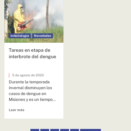
Infectología
Novedades
Tareas en etapa de
interbrote del dengue
5 de agosto de 2020
Durante la temporada
invernal disminuyen los
casos de dengue en
Misiones y es un tiempo
propicio para prepararse
Leer más
en función...