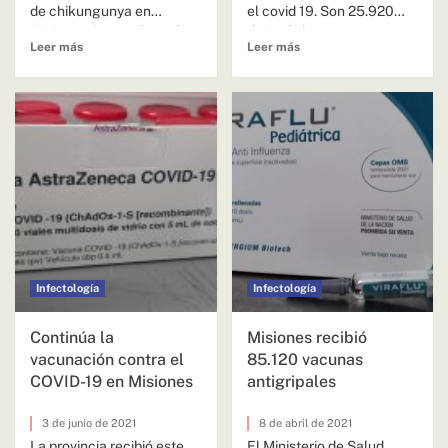
de chikungunya en
el covid 19. Son 25.920
Misiones. Dos en Posadas
dosis de la...
Leer más
Leer más
y dos...
Infectología
Infectología
Continúa la
Misiones recibió
vacunación contra el
85.120 vacunas
COVID-19 en Misiones
antigripales
3 de junio de 2021
8 de abril de 2021
La provincia recibió este
El Ministerio de Salud