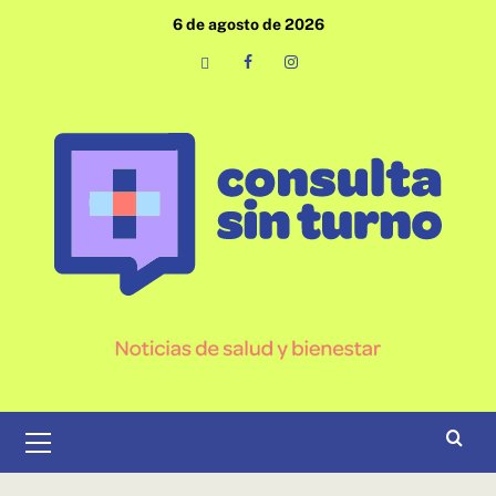
Saltar
6 de agosto de 2026
al
contenido
Email
Facebook
Instagram
Menú
primario