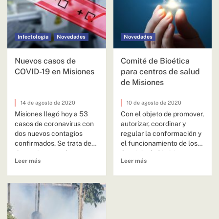
Infectología
Novedades
Novedades
Nuevos casos de
Comité de Bioética
COVID-19 en Misiones
para centros de salud
de Misiones
14 de agosto de 2020
10 de agosto de 2020
Misiones llegó hoy a 53
Con el objeto de promover,
casos de coronavirus con
autorizar, coordinar y
dos nuevos contagios
regular la conformación y
confirmados. Se trata de
el funcionamiento de los
dos mujeres, ambas
Comités de Bioética en...
Leer más
Leer más
domiciliadas...