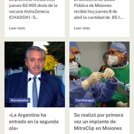
jueves 62.400 dosis de la
Pública de Misiones
vacuna AstraZeneca
recibió hoy jueves 8 de
(CHADOX1- S
abril la cantidad de 85.120
RECOMBINANTE) contra
vacunas antigripales. De...
Leer más
Leer más
el COVID-19. Las vacunas
AstraZeneca...
Novedades
Cardiología
«La Argentina ha
Se realizó por primera
entrado en la segunda
vez un implante de
ola»
MitraClip en Misiones