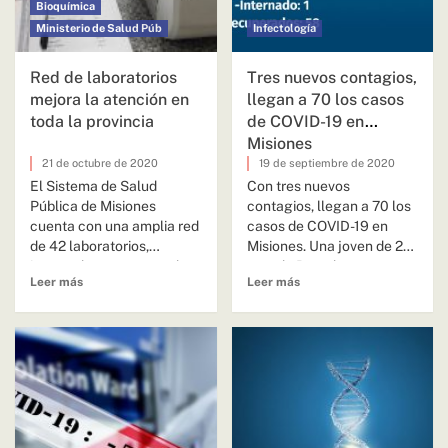
Bioquímica
Ministerio de Salud Púb
Infectología
Red de laboratorios
Tres nuevos contagios,
mejora la atención en
llegan a 70 los casos
toda la provincia
de COVID-19 en
Misiones
21 de octubre de 2020
19 de septiembre de 2020
El Sistema de Salud
Con tres nuevos
Pública de Misiones
contagios, llegan a 70 los
cuenta con una amplia red
casos de COVID-19 en
de 42 laboratorios,
Misiones. Una joven de 20
integrada por centros de
año, de Posadas....
Leer más
Leer más
nivel...