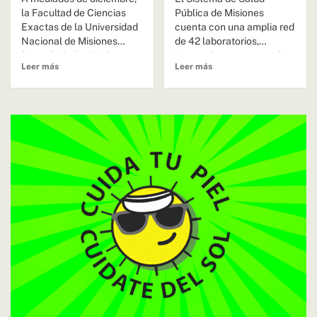
la Facultad de Ciencias
Pública de Misiones
Exactas de la Universidad
cuenta con una amplia red
Nacional de Misiones
de 42 laboratorios,
(Unam) y la Entidad
integrada por centros de
Leer más
Leer más
Binacional...
nivel...