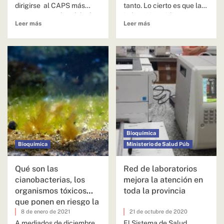
dirigirse al CAPS más
tanto. Lo cierto es que la
cercano con el pedido de...
indicación médica en...
Leer más
Leer más
Bioquímica
Bioquímica
Ministerio de Salud Púb
Qué son las
Red de laboratorios
cianobacterias, los
mejora la atención en
organismos tóxicos
toda la provincia
que ponen en riesgo la
salud en la costa del
8 de enero de 2021
21 de octubre de 2020
Paraná
A mediados de diciembre,
El Sistema de Salud