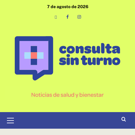
Saltar
7 de agosto de 2026
al
contenido
Email
Facebook
Instagram
Menú
primario