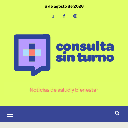
Saltar
6 de agosto de 2026
al
contenido
Email
Facebook
Instagram
Menú
primario