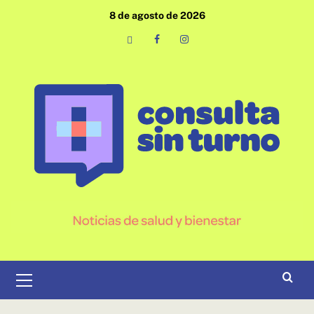
Saltar
8 de agosto de 2026
al
contenido
Email
Facebook
Instagram
Menú
primario