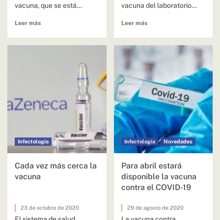
vacuna, que se está
vacuna del laboratorio
produciendo...
británico AstraZeneca y
Leer más
Leer más
la...
Infectología
Infectología
Novedades
Cada vez más cerca la
Para abril estará
vacuna
disponible la vacuna
contra el COVID-19
23 de octubre de 2020
29 de agosto de 2020
El sistema de salud
La vacuna contra