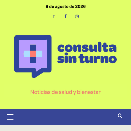
Saltar
8 de agosto de 2026
al
contenido
Email
Facebook
Instagram
Menú
primario