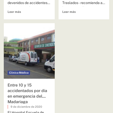
devenidos de accidentes
Traslados- recomienda a
de tránsito y de...
los automovilistas y
Leer más
Leer más
motociclistas añadir...
Clínica Médica
Entre 10 y 15
accidentados por día
en emergencia del
Madariaga
9 de diciembre de 2020
El Hospital Escuela de