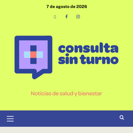
Saltar
7 de agosto de 2026
al
contenido
Email
Facebook
Instagram
Menú
primario