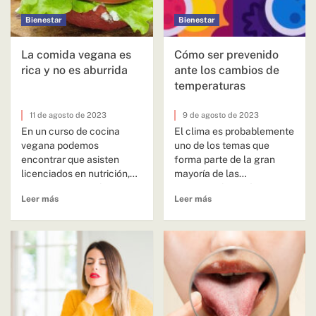
Bienestar
Bienestar
La comida vegana es
Cómo ser prevenido
rica y no es aburrida
ante los cambios de
temperaturas
11 de agosto de 2023
9 de agosto de 2023
En un curso de cocina
El clima es probablemente
vegana podemos
uno de los temas que
encontrar que asisten
forma parte de la gran
licenciados en nutrición,
mayoría de las
veganos, vegetarianos y
conversaciones. Los
Leer más
Leer más
curiosos por la
cambios...
alimentación...