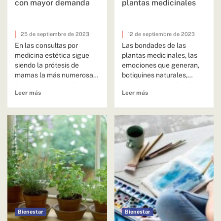
con mayor demanda
plantas medicinales
25 de septiembre de 2023
12 de septiembre de 2023
En las consultas por
Las bondades de las
medicina estética sigue
plantas medicinales, las
siendo la prótesis de
emociones que generan,
mamas la más numerosa.
botiquines naturales,
Pero actualmente ha
infusiones y su rol en la
Leer más
Leer más
aumentado mucho...
medicina, integran el...
Bienestar
Bienestar