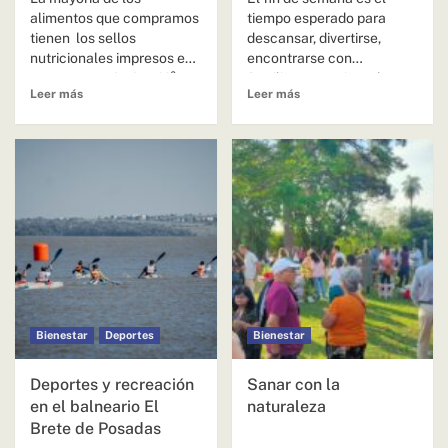
alimentos que compramos
tiempo esperado para
tienen los sellos
descansar, divertirse,
nutricionales impresos en
encontrarse con
sus envases. La Ley N°
familiares y amigos, hacer
Leer más
Leer más
27.642 de Promoción...
deportes, recuperarse
para...
Bienestar
Deportes
Bienestar
Deportes y recreación
Sanar con la
en el balneario El
naturaleza
Brete de Posadas