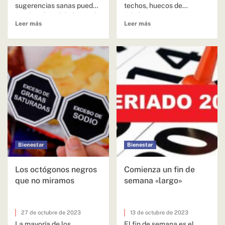
sugerencias sanas pueden
techos, huecos de
resultar de utilidad. Una de
árboles, en sitios más
Leer más
Leer más
las hortalizas que...
oscuros o protegidos...
Bienestar
Bienestar
Los octógonos negros
Comienza un fin de
que no miramos
semana «largo»
27 de octubre de 2023
13 de octubre de 2023
La mayoría de los
El fin de semana es el