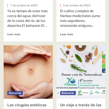
7 de octubre de 2023
5 de octubre de 2023
Ya es tiempo de estar más
El cultivo y empleo de
cerca del agua, disfrutar
hierbas medicinales suma
de la costa del río, de los
más seguidores,
deportes.El balneario El...
retomando antiguos
conocimientos. En
Leer más
Leer más
Misiones muchas
personas se dedican al...
Bienestar
Bienestar
Las cirugías estéticas
Un viaje a través de las