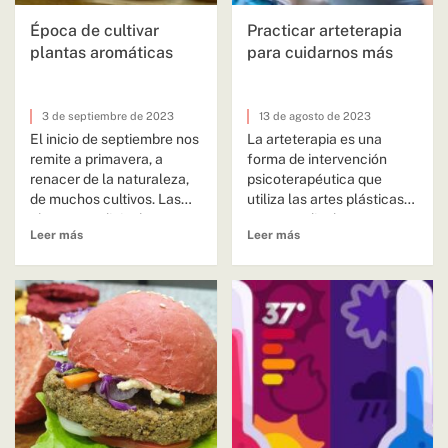
Época de cultivar
Practicar arteterapia
plantas aromáticas
para cuidarnos más
3 de septiembre de 2023
13 de agosto de 2023
El inicio de septiembre nos
La arteterapia es una
remite a primavera, a
forma de intervención
renacer de la naturaleza,
psicoterapéutica que
de muchos cultivos. Las
utiliza las artes plásticas
plantas medicinales y...
como medio de
Leer más
Leer más
comunicación y expresión
para...