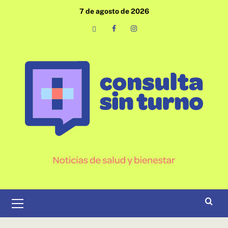
Saltar
7 de agosto de 2026
al
contenido
Email
Facebook
Instagram
Menú
primario